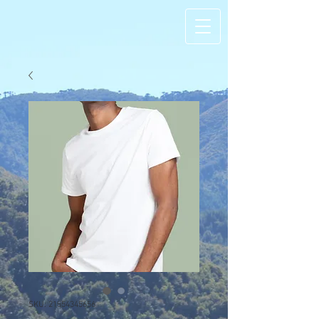
SKU: 21554345656