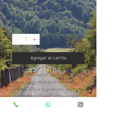
Soy un producto
Precio
$120
Cantidad
*
Agregar al carrito
Soy la descripción de un producto. 
Soy el lugar ideal para agregar 
detalles sobre tu producto, así como 
tamaño, materiales, instrucciones 
de cuidado y de limpieza.
INFORMACIÓN DE PRODUCTO
Soy la descripción de un producto. Soy el