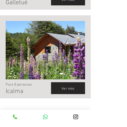
Galletué
Para 8 personas
Ver más
Icalma
El lugar